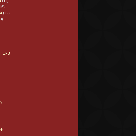
4
(11)
16)
24
(12)
3)
FFERS
cy
se