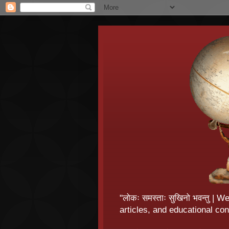
"लोकः समस्ताः सुखिनो भवन्तु |
articles, and educational con