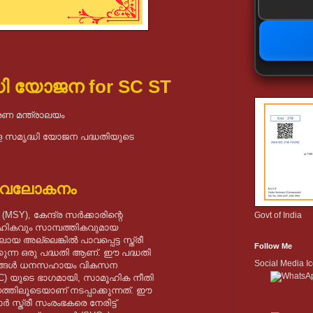
ധി യോജന for SC ST
ണ മന്ത്രാലയം
ഹിള സമൃദ്ധി യോജന പദ്ധതിയുടെ
അവലോകനം
SY), കേന്ദ്ര സർക്കാരിന്റെ
Govt of India
ഹികവും സാമ്പത്തികവുമായ
ലായ അല്ലെങ്കിൽ പാവപ്പെട്ട സ്ത്രീ
Follow Me
ന്ന ഒരു പദ്ധതി ആണ്. ഈ പദ്ധതി
Social Media I
ഗ്ഗങ്ങൾ ധനസഹായം വികസന
) യുടെ ഭാഗമായി, സാമൂഹിക നീതി
്തിലൂടെയാണ് നടപ്പാക്കുന്നത്. ഈ
 സ്ത്രീ സംരംഭകരെ നേരിട്ട്