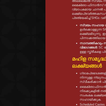
അല്ലെങ്കിൽ സ്വയം സ
മൈക്രോ-ഫിനാൻസ് നൽക
വ്യാപകമായ ചാനൽ പങ്കാ
ലക്ഷ്യപ്രവർത്തകസംഘങ
പ്രത്യേകിച്ച് SHGs വഴി
സ്വയം സഹായ ഗ്ര
ഉൾക്കൊള്ളുന്ന S
ലക്ഷ്യമിടുന്നു.
പിന്നാക്കത്തിലാ
സാമ്പത്തികവും സ
വിഭാഗങ്ങൾ:
SC അ
ഉള്ള സ്ത്രീകളെ പ്
മഹിള സമൃദ്
ലക്ഷ്യങ്ങൾ
ഗ്രാമപ്രദേശങ്ങള
നിന്നുള്ള ന്യൂന
സ്വീകരിക്കാൻ പ്ര
മൈക്രോഫിനാൻസ
നിരക്കുകളിൽ നൽ
സംരംഭക ലക്ഷ്യ
സഹായിക്കുക.
Scheduled Castes