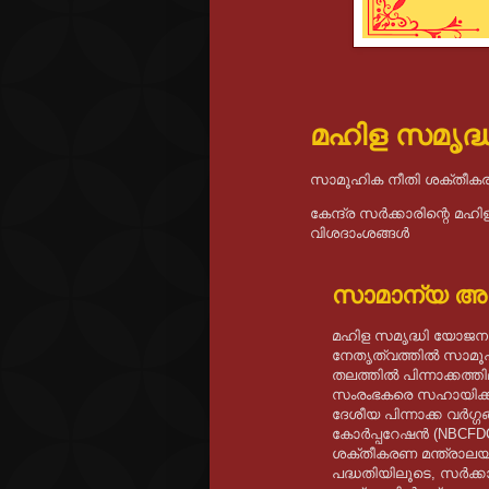
മഹിള സമൃദ്
സാമൂഹിക നീതി ശക്തീകര
കേന്ദ്ര സർക്കാരിന്റെ മ
വിശദാംശങ്ങൾ
സാമാന്യ 
മഹിള സമൃദ്ധി യോജന (M
നേതൃത്വത്തിൽ സാമൂ
തലത്തിൽ പിന്നാക്കത്തി
സംരംഭകരെ സഹായിക്കു
ദേശീയ പിന്നാക്ക വർ
കോർപ്പറേഷൻ (NBCFDC
ശക്തീകരണ മന്ത്രാലയത
പദ്ധതിയിലൂടെ, സർക്കാർ