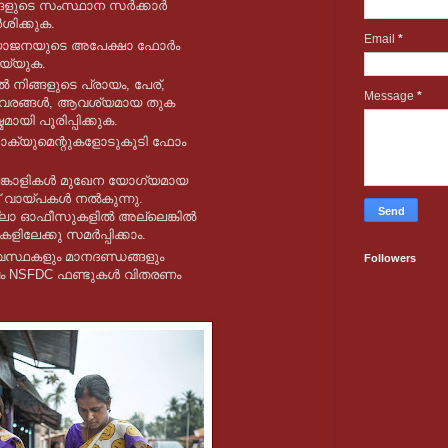
്ങളുടെ സംസ്ഥാന സർക്കാർ
ശിക്കുക.
Email
*
 യോജനയുടെ അപേക്ഷാ ഫോർം
്യുക.
നിങ്ങളുടെ പ്രായം, പേര്,
Message
*
 വിവരങ്ങൾ, ആവശ്യമായ തുക
മായി പൂരിപ്പിക്കുക.
്യുമെന്റുകളോടുകൂടി ഫോം
ങ്കാളികൾ മുഖേന യോഗ്യമായ
ന് വായ്പകൾ നൽകുന്നു.
ലാ ഓഫീസുകളിൽ അല്ലെങ്കിൽ
ികളിലേക്കു സമർപ്പിക്കാം.
സ്ഥകളും മാനദണ്ഡങ്ങളും
Followers
ഷം NSFDC ഫണ്ടുകൾ വിതരണം