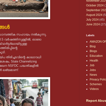
November 202
October 2024
(
September 20
August 2024
(5
July 2024
(45)
June 2024
(27)
്ങൾ
 സാമ്പത്തിക സഹായം നൽകുന്നു.
Labels
് 3.5 വർഷത്തിനുള്ളിൽ, ഓരോ
AMAZON O
ാർട്ടർലായിട്ടുള്ള
Blog
ിരിപ്പിന്റെ
Blogs
ടി.
Education
്പ തിരിച്ചടവിന്റെ കാലാവധി
Health
് ശേഷം, State Channelizing
Job
മുഖേന NSFDC പദ്ധതികളിൽ
ൾ ലഭ്യമാണ്.
Jobs
News
Privacy Poli
Schemes
Videos
Report Abu