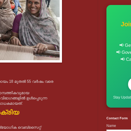
Jo
📢 Ge
📢 Gove
📢 C
രായം 18 മുതൽ 55 വർഷം വരെ
മ്പത്തികവുമായ
Stay Update
 വിഭാഗങ്ങളിൽ ഉൾപ്പെടുന്ന
 ബാധകമായത്.
ക്രിയ
Contact Form
Name
്യോഗിക വെബ്സൈറ്റ്