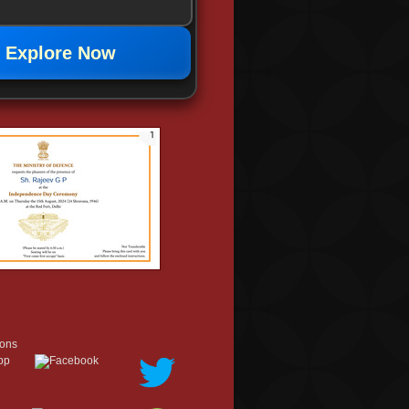
Explore Now
cons