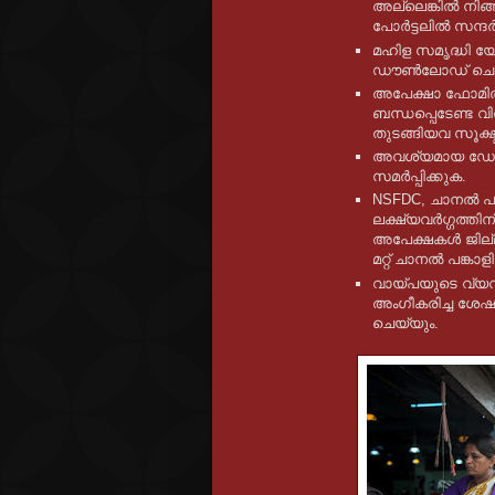
അല്ലെങ്കിൽ നിങ
പോർട്ടലിൽ സന്ദർ
മഹിള സമൃദ്ധി
ഡൗൺലോഡ് ചെയ
അപേക്ഷാ ഫോമിൽ 
ബന്ധപ്പെടേണ്ട
തുടങ്ങിയവ സൂക്ഷ്മ
അവശ്യമായ ഡോക
സമർപ്പിക്കുക.
NSFDC, ചാനൽ പ
ലക്ഷ്യവർഗ്ഗത്തി
അപേക്ഷകൾ ജില്
മറ്റ് ചാനൽ പങ്കാള
വായ്പയുടെ വ്യവ
അംഗീകരിച്ച ശേ
ചെയ്യും.