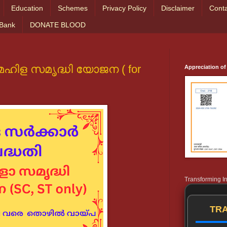
Education
Schemes
Privacy Policy
Disclaimer
Conta
 Bank
DONATE BLOOD
 മഹിള സമൃദ്ധി യോജന ( for
Appreciation of
Transforming I
TRA