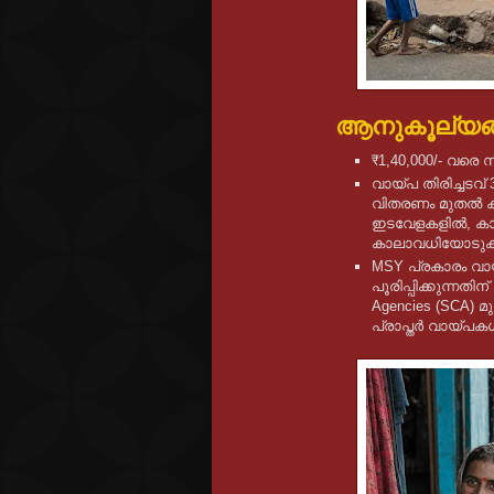
ആനുകൂല്യങ
₹1,40,000/- വരെ
വായ്പ തിരിച്ചടവ
വിതരണം മുതൽ ക്വ
ഇടവേളകളിൽ, കാത്ത
കാലാവധിയോടുകൂ
MSY പ്രകാരം വായ
പൂരിപ്പിക്കുന്നതിന
Agencies (SCA) 
പ്രാപ്തർ വായ്പക