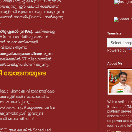
ഹായ ഗ്രൂപ്പുകൾ (SHGs) മുഖേന
ുന്നു. ഈ പദ്ധതി രാജ്യത്ത്
ളികൾ മുഖേന നടപ്പാക്കപ്പെടുന്നു.
്ങൾ ശേഖരിച്ച് വായ്പ നൽകുന്നു,
.
ൂപ്പുകൾ (SHGs):
വനിതകളെ
Translate
HGs-നെ ശക്തിപ്പെടുത്താൻ
 ഇവർ സാമ്പത്തികമായി
യ വിഭാഗം ആണ്.
Powered by
ാമൂഹികവുമായ പിന്തുടരുന്ന
ല്ലെങ്കിൽ ST വിഭാഗത്തിൽ
About Me
രത്യേകിച്ച് പരിഗണിക്കുന്നു.
ധി യോജനയുടെ
ിലോ പിന്നാക്ക വിഭാഗങ്ങളിലോ
പക്ഷ സ്ത്രീകൾ സംരംഭകത്വം
ോത്സാഹിപ്പിക്കുക.
With a selfless
Bhavanthu" (May
് വായ്പകൾ കുറഞ്ഞ പലിശ
platform serves
കുന്നതിനുവഴി ഇവരുടെ
disseminating t
ങ്ങൾ കൈവരിക്കാൻ
empower and upli
journey and let
 (SC) അല്ലെങ്കിൽ Scheduled
View my comple