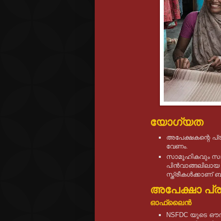
യോഗ്യത
അപേക്ഷകന്റെ പ്
വേണം.
സാമൂഹികവും സാ
പിന്‍വാങ്ങലിലായ
സ്ത്രീകൾക്കാണ്
അപേക്ഷാ പ്ര
ഓഫ്ലൈൻ
NSFDC യുടെ ഔദ