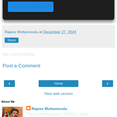
PSC വെബ്സൈറ്റ്
Rajeev Mottamoodu
at
December 27, 2024
Share
No comments:
Post a Comment
‹
›
Home
View web version
About Me
Rajeev Mottamoodu
Thiruvananthapuram, KERALA, India