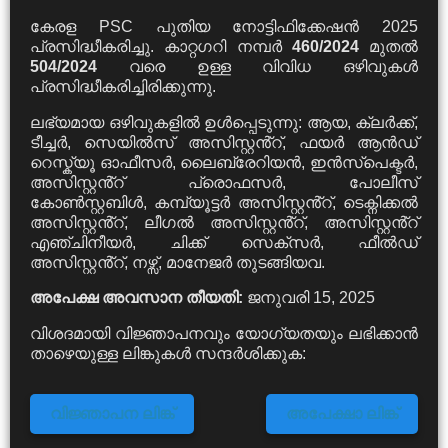
കേരള PSC പുതിയ നോട്ടിഫിക്കേഷൻ 2025
പ്രസിദ്ധീകരിച്ചു. കാറ്റഗറി നമ്പർ
460/2024
മുതൽ
504/2024
വരെ ഉള്ള വിവിധ ഒഴിവുകൾ
പ്രസിദ്ധീകരിച്ചിരിക്കുന്നു.
ലഭ്യമായ ഒഴിവുകളിൽ ഉൾപ്പെടുന്നു: ആയ, ക്ലർക്ക്,
ടീച്ചർ, സെയിൽസ് അസിസ്റ്റൻ്റ്, ഫയർ ആൻഡ്
റെസ്ക്യൂ ഓഫീസർ, ലൈബ്രേറിയൻ, ഇൻസ്പെക്ടർ,
അസിസ്റ്റൻ്റ് പ്രൊഫസർ, പോലീസ്
കോൺസ്റ്റബിൾ, കമ്പ്യൂട്ടർ അസിസ്റ്റൻ്റ്, ടെക്നിക്കൽ
അസിസ്റ്റൻ്റ്, ലീഗൽ അസിസ്റ്റൻ്റ്, അസിസ്റ്റൻ്റ്
എഞ്ചിനീയർ, ചിക്ക് സെക്സർ, ഫീൽഡ്
അസിസ്റ്റൻ്റ്, നഴ്സ്, മാനേജർ തുടങ്ങിയവ.
അപേക്ഷ അവസാന തീയതി:
ജനുവരി 15, 2025
വിശദമായി വിജ്ഞാപനവും യോഗ്യതയും ലഭിക്കാൻ
താഴെയുള്ള ലിങ്കുകൾ സന്ദർശിക്കുക:
വിജ്ഞാപന ലിങ്ക്
അപേക്ഷാ ലിങ്ക്