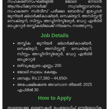
സഹകരണസംഘങ്ങളിൽ ജോലി നേടാൻ
ആഗ്രഹിക്കുന്നവർക്ക് സുവർണ്ണാവസരം.
സഹകരണ സർവീസ് പരീക്ഷാ ബോർഡ് ഇപ്പോൾ
ജൂനിയർ ക്ലാർക്ക്/കാഷ്യർ, സെക്രട്ടറി, അസിസ്റ്റന്റ്
സെക്രട്ടറി, സിസ്റ്റം അഡ്മിനിസ്ട്രേറ്റർ, ഡേറ്റ എൻട്രി
ഓപ്പറേറ്റർ തസ്തികയിലേക്ക് നിയമനം നടത്തുന്നു.
Job Details
തസ്തിക: ജൂനിയർ ക്ലാർക്ക്/കാഷ്യർ,
സെക്രട്ടറി, അസിസ്റ്റന്റ് സെക്രട്ടറി,
സിസ്റ്റം അഡ്മിനിസ്ട്രേറ്റർ, ഡേറ്റ എൻട്രി
ഓപ്പറേറ്റർ
ഒഴിവുകളുടെ എണ്ണം: 200
ജോലി സ്ഥലം: കേരളം
ശമ്പളം: Rs.17,360 – 44,650/-
അപേക്ഷിക്കേണ്ട അവസാന തീയതി: 2025
ഏപ്രിൽ 30
How to Apply
താഴെയുള്ള ബട്ടണുകൾ ഉപയോഗിച്ച് ഔദ്യോഗിക