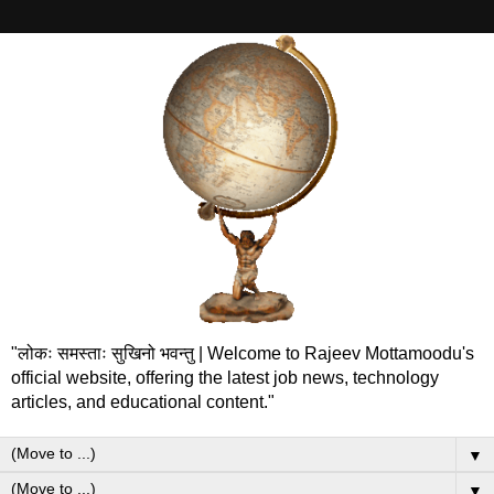
"लोकः समस्ताः सुखिनो भवन्तु | Welcome to Rajeev Mottamoodu's
official website, offering the latest job news, technology
articles, and educational content."
▼
▼