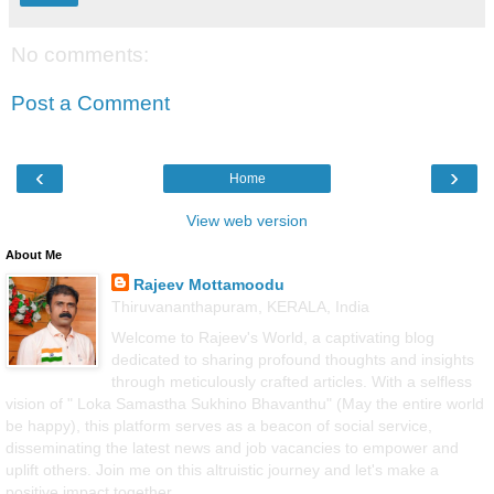
No comments:
Post a Comment
‹
›
Home
View web version
About Me
Rajeev Mottamoodu
Thiruvananthapuram, KERALA, India
Welcome to Rajeev's World, a captivating blog
dedicated to sharing profound thoughts and insights
through meticulously crafted articles. With a selfless
vision of " Loka Samastha Sukhino Bhavanthu" (May the entire world
be happy), this platform serves as a beacon of social service,
disseminating the latest news and job vacancies to empower and
uplift others. Join me on this altruistic journey and let's make a
positive impact together.