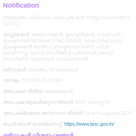
Notification
സ്ഥാപനം:
ലിക്വിഡ് പ്രൊപ്പൽഷൻ സിസ്റ്റംസ് സെൻ്റർ
(LPSC)
തസ്തികകൾ:
മെക്കാനിക്കൽ, ഇലക്ട്രിക്കൽ, വെൽഡർ,
ഇലക്ട്രോണിക് മെക്കാനിക്, ടർണർ, മെക്കാനിക് ഓട്ടോ
ഇലക്ട്രിക്കൽ ആൻഡ് ഇലക്ട്രോണിക്സ്, ഫിറ്റർ,
മെഷിനിസ്റ്റ്, ഹെവി വെഹിക്കിൾ ഡ്രൈവർ, ലൈറ്റ്
വെഹിക്കിൾ ഡ്രൈവർ, പാചകക്കാരൻ.
ഒഴിവുകൾ:
മൊത്തം 30 ഒഴിവുകൾ
ശമ്പളം:
₹19,900-₹1,42,400
അപേക്ഷാ രീതിയ:
ഓൺലൈൻ
അപേക്ഷ ആരംഭിക്കുന്ന തിയതി:
2024 ഓഗസ്റ്റ് 27
അപേക്ഷിക്കേണ്ട അവസാന തിയതി:
10 സെപ്റ്റംബർ 2024
ഓഫീഷ്യൽ വെബ്സൈറ്റ്:
https://www.lpsc.gov.in/
ഒഴിവുകൾ വിശദാംശങ്ങൾ