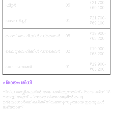
₹21,700-
ഫിറ്റർ
05
₹69,100
₹21,700-
മെഷിനിസ്റ്റ്
01
₹69,100
₹19,900-
ഹെവി വെഹിക്കിൾ ഡ്രൈവർ
05
₹63,200
₹19,900-
ലൈറ്റ് വെഹിക്കിൾ ഡ്രൈവർ
02
₹63,200
₹19,900-
പാചകക്കാരൻ
01
₹63,200
പ്രായപരിധി
വിവിധ തസ്തികകളിൽ അപേക്ഷിക്കുന്നതിന് പ്രായപരിധി 18
വയസ്സ് ആണ്. പിന്നാക്ക വിഭാഗങ്ങളിൽ പെട്ട
ഉദ്യോഗാർത്ഥികൾക്ക് നിയമാനുസൃതമായ ഇളവുകൾ
ലഭ്യമാണ്.