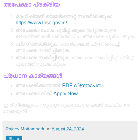
അപേക്ഷാ പ്രക്രിയ
ഓഫീഷ്യൽ വെബ്സൈറ്റ് സന്ദർശിക്കുക:
https://www.lpsc.gov.in/
അപേക്ഷാ ഫോം പൂരിപ്പിക്കുക:
തസ്തികയുടെ
യോഗ്യതകൾ പരിശോധിച്ച്, അപേക്ഷ പൂരിപ്പിക്കുക.
ഫീസ് അടയ്ക്കുക:
ഓൺലൈൻ ഫീസ് അടച്ച്,
അപേക്ഷ സമർപ്പിക്കുക.
അപേക്ഷ സമർപ്പിക്കുക:
അപേക്ഷ സമർപ്പിച്ച്, പ്രിന്റ്
എടുത്ത് സൂക്ഷിക്കുക.
പ്രധാന കാര്യങ്ങൾ
അപേക്ഷിക്കാനായി:
PDF വിജ്ഞാപനം
അപേക്ഷാ ലിങ്ക്:
Apply Now
ഇത് നിങ്ങളുടെ സുഹൃത്തുക്കൾക്കു ഷെയർ ചെയ്യാൻ
മറക്കരുത്!
Rajeev Mottamoodu
at
August 24, 2024
Share