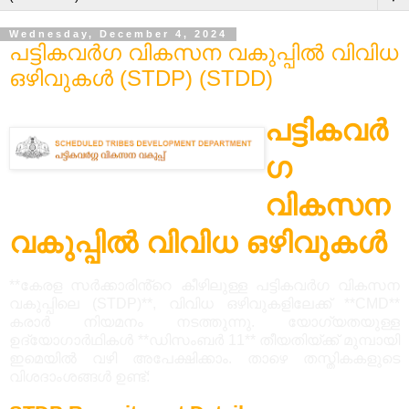
Wednesday, December 4, 2024
പട്ടികവർഗ വികസന വകുപ്പിൽ വിവിധ
ഒഴിവുകൾ (STDP) (STDD)
പട്ടികവർ
ഗ
വികസന
വകുപ്പിൽ വിവിധ ഒഴിവുകൾ
**കേരള സർക്കാരിൻ്റെ കീഴിലുള്ള പട്ടികവർഗ വികസന
വകുപ്പിലെ (STDP)**, വിവിധ ഒഴിവുകളിലേക്ക് **CMD**
കരാർ നിയമനം നടത്തുന്നു. യോഗ്യതയുള്ള
ഉദ്യോഗാർഥികൾ **ഡിസംബർ 11** തീയതിയ്ക്ക് മുമ്പായി
ഇമെയിൽ വഴി അപേക്ഷിക്കാം. താഴെ തസ്തികകളുടെ
വിശദാംശങ്ങൾ ഉണ്ട്: