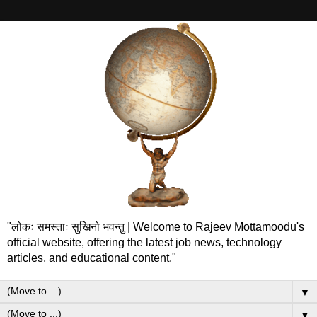
"लोकः समस्ताः सुखिनो भवन्तु | Welcome to Rajeev Mottamoodu's
official website, offering the latest job news, technology
articles, and educational content."
▼
▼