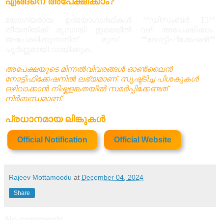
എങ്ങനെ അപേക്ഷിക്കാം?
യോഗ്യരായ ഉദ്യോഗാർഥികൾ **ഡിസംബർ 11**
തീയതിയ്ക്ക് മുമ്പായി ഇമെയിൽ വഴി അപേക്ഷിക്കാം.
അപേക്ഷിക്കുന്നതിന് മുമ്പ് **നോട്ടിഫിക്കേഷൻ**
പൂര്‍ണ്ണമായി വായിക്കുക.
അപേക്ഷയുടെ മിന്നൽവിവരങ്ങൾ ഓൺലൈൻ
നോട്ടിഫിക്കേഷനിൽ ലഭ്യമാണ്. സൃഷ്ട്ടിച്ച പിശകുകൾ
ഒഴിവാക്കാൻ നിഷ്കളങ്കതയിൽ സമർപ്പിക്കേണ്ടത്
നിർബന്ധമാണ്.
പ്രധാനമായ ലിങ്കുകള്‍
Official Notification
Official Website
Rajeev Mottamoodu
at
December 04, 2024
Share
No comments: