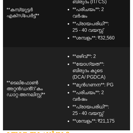
ബിരുദം (IT/ CS)
**പരിചയം**: 2
**കമ്പ്യൂട്ടർ
എക്സ്പേർട്ട്**
വർഷം
**പ്രായപരിധി**:
25 - 40 വയസ്സ്
**ശമ്പളം**: ₹32,560
**ഒഴിവ്**: 2
**യോഗ്യത**:
ബിരുദം കൂടെ
(DCA/ PGDCA)
**ടെലിഫോൺ
**മുൻഗണന**: PG
അറ്റൻഡൻ്റ് കം
**പരിചയം**: 2
ഡാറ്റ അനലിസ്റ്റ്**
വർഷം
**പ്രായപരിധി**:
25 - 40 വയസ്സ്
**ശമ്പളം**: ₹21,175