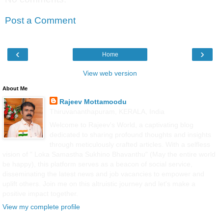
Post a Comment
‹
›
Home
View web version
About Me
Rajeev Mottamoodu
Thiruvananthapuram, KERALA, India
Welcome to Rajeev's World, a captivating blog
dedicated to sharing profound thoughts and insights
through meticulously crafted articles. With a selfless
vision of " Loka Samastha Sukhino Bhavanthu" (May the entire world
be happy), this platform serves as a beacon of social service,
disseminating the latest news and job vacancies to empower and
uplift others. Join me on this altruistic journey and let's make a
positive impact together.
View my complete profile