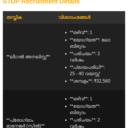
STDP Recruitment Details
തസ്തിക
വിശദാംശങ്ങൾ
**ഒഴിവ്**: 1
**യോഗ്യത**: ലോ
ബിരുദം
**പരിചയം**: 2
**ലീഗൽ അനലിസ്റ്റ്**
വർഷം
**പ്രായപരിധി**:
25 - 40 വയസ്സ്
**ശമ്പളം**: ₹32,560
**ഒഴിവ്**: 1
**യോഗ്യത**:
ബിരുദം
**പരിചയം**: 2
**പ്രോഗ്രാം
മാനേജർ (സ്കിൽ)**
വർഷം